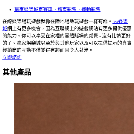
贏家娛樂城京賽車、體育彩票、運動彩票
在線娛樂場玩遊戲就像在陸地場地玩遊戲一樣有趣。
leo娛樂
城
網上有更多機會，因為互聯網上的遊戲網站有更多提供優惠
的能力。你可以享受在家裡的實體賭場的感覺 - 沒有比這更好
的了。贏家娛樂城以至於與其他玩家以及可以提供提示的真實
經銷商的互動不僅變得有趣而且令人著迷。
立即諮詢
其他產品