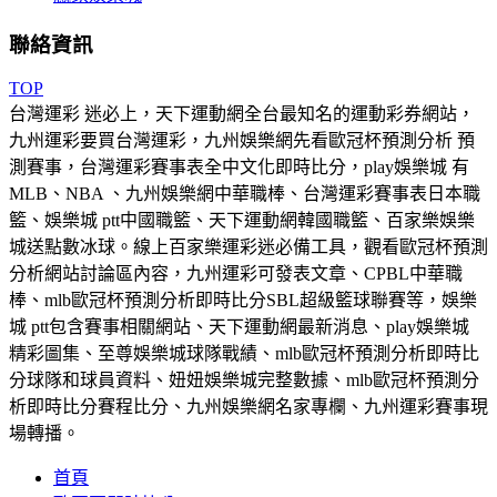
聯絡資訊
TOP
台灣運彩 迷必上，天下運動網全台最知名的運動彩券網站，
九州運彩要買台灣運彩，九州娛樂網先看歐冠杯預測分析 預
測賽事，台灣運彩賽事表全中文化即時比分，play娛樂城 有
MLB、NBA 、九州娛樂網中華職棒、台灣運彩賽事表日本職
籃、娛樂城 ptt中國職籃、天下運動網韓國職籃、百家樂娛樂
城送點數冰球。線上百家樂運彩迷必備工具，觀看歐冠杯預測
分析網站討論區內容，九州運彩可發表文章、CPBL中華職
棒、mlb歐冠杯預測分析即時比分SBL超級籃球聯賽等，娛樂
城 ptt包含賽事相關網站、天下運動網最新消息、play娛樂城
精彩圖集、至尊娛樂城球隊戰績、mlb歐冠杯預測分析即時比
分球隊和球員資料、妞妞娛樂城完整數據、mlb歐冠杯預測分
析即時比分賽程比分、九州娛樂網名家專欄、九州運彩賽事現
場轉播。
首頁