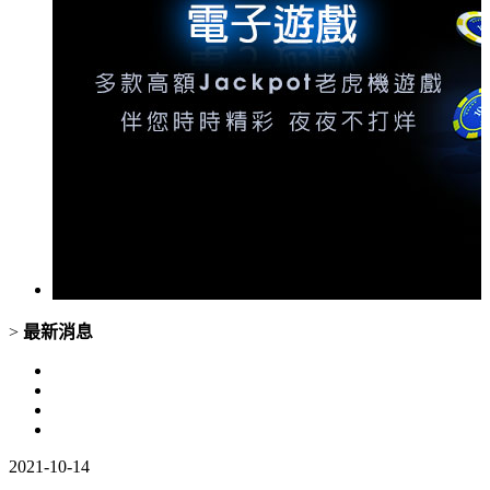
>
最新消息
2021-10-14