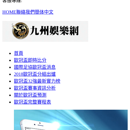
客服專線:
HOME
聯絡我們
簡体中文
首頁
歐冠盃即時比分
國際足協歐冠盃消息
2018歐冠盃分組出爐
歐冠盃32強最新實力榜
歐冠盃賽事資訊分析
關於歐冠盃預測
歐冠盃完整賽程表