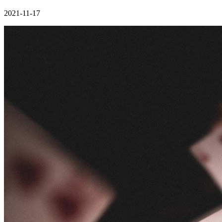
2021-11-17