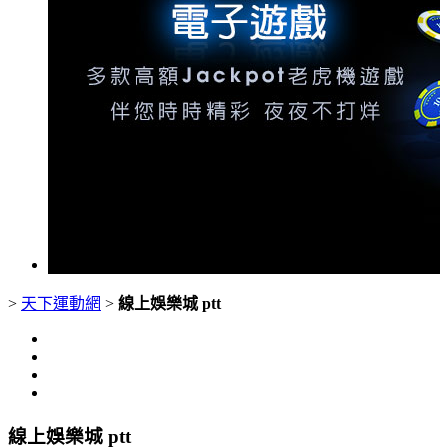
>
天下運動網
>
線上娛樂城 ptt
線上娛樂城 ptt